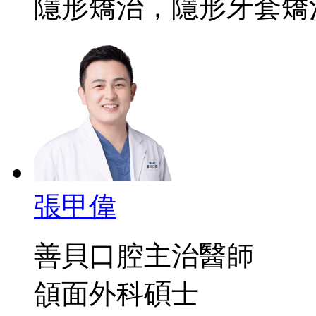
隱形矯治，隱形牙套矯
張甲偉
善貝口腔主治醫師
頜面外科碩士