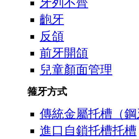
牙列不齊
齙牙
反頜
前牙開頜
兒童顏面管理
箍牙方式
傳統金屬托槽（鋼
進口自鎖托槽托槽