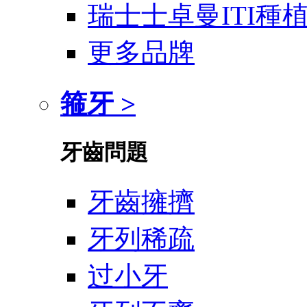
瑞士士卓曼ITI種
更多品牌
箍牙 >
牙齒問題
牙齒擁擠
牙列稀疏
过小牙