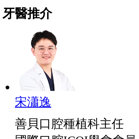
牙醫推介
宋瀟逸
善貝口腔種植科主任